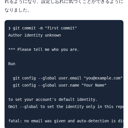
れるようになり、設定し忘れに気づくことができるように
なりました。
❯ git commit -m "first commit"

Author identity unknown

*** Please tell me who you are.

Run

  git config --global user.email "you@example.com"

  git config --global user.name "Your Name"

to set your account's default identity.

Omit --global to set the identity only in this reposi